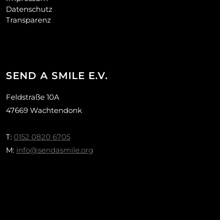
Datenschutz
Transparenz
SEND A SMILE E.V.
Feldstraße 10A
47669 Wachtendonk
T:
0152 0820 6705
M:
info@sendasmile.org