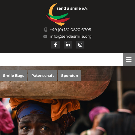
Skip
to
content
+49 (0) 152 0820 6705
info@sendasmile.org
Facebook
Linkedin
Instagram
DONATE
Smile Bags
Patenschaft
Spenden
NOW